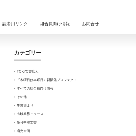
読者用リンク
組合員向け情報
お問合せ
カテゴリー
TOKYO書店人
『木曜日は本曜日』習慣化プロジェクト
すべての組合員向け情報
その他
事業部より
出版業界ニュース
受付中注文書
増売企画