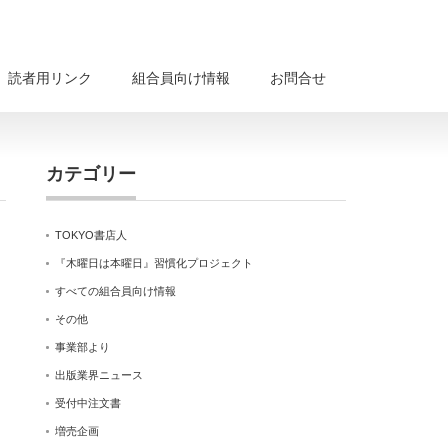
読者用リンク
組合員向け情報
お問合せ
カテゴリー
TOKYO書店人
『木曜日は本曜日』習慣化プロジェクト
すべての組合員向け情報
その他
事業部より
出版業界ニュース
受付中注文書
増売企画