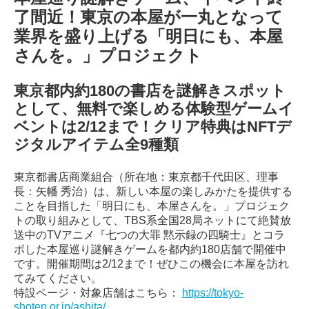
了間近！東京の本屋が一丸となって
業界を盛り上げる「明日にも、本屋
さんを。」プロジェクト
東京都内約180の書店を謎解きスポット
として、無料で楽しめる体験型ゲームイ
ベントは2/12まで！クリア特典はNFTデ
ジタルアイテム全9種類
東京都書店商業組合（所在地：東京都千代田区、理事
長：矢幡 秀治）は、新しい本屋の楽しみかたを提供する
ことを目指した「明日にも、本屋さんを。」プロジェク
トの取り組みとして、TBS系全国28局ネットにて絶賛放
送中のTVアニメ『七つの大罪 黙示録の四騎士』とコラ
ボした本屋巡り謎解きゲームを都内約180店舗で開催中
です。開催期間は2/12まで！ぜひこの機会に本屋を訪れ
てみてください。
特設ページ・対象店舗はこちら：
https://tokyo-
shoten.or.jp/ashita/